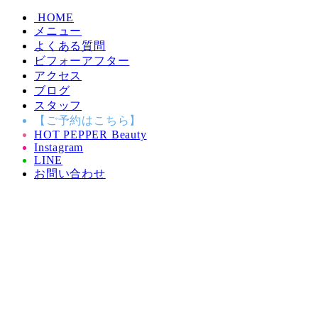
HOME
メニュー
よくある質問
ビフォーアフター
アクセス
ブログ
スタッフ
【ご予約はこちら】
HOT PEPPER Beauty
Instagram
LINE
お問い合わせ
東区香椎ホワイトニング専門GLOW 医療提携ホワイト
ニング
2024年6月５日(水)香椎駅前へ移転
Glitter香椎駅前2-12-12 301 キラキラ通り