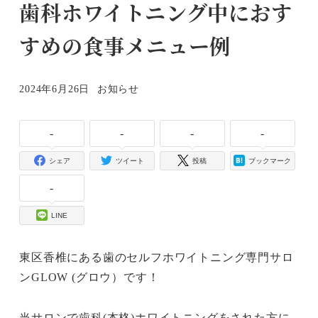
歯科ホワイトニング中におす
すめの食事メニュー例
カテゴリー
2024年6月26日
お知らせ
投稿日
-
-
-
-
シェア
ツイート
投稿
ブックマーク
-
LINE
東区香椎にある歯のセルフホワイトニング専門サロ
ンGLOW (グロウ）です！
当サロンで歯科(本格)ホワイトニングをされた方に